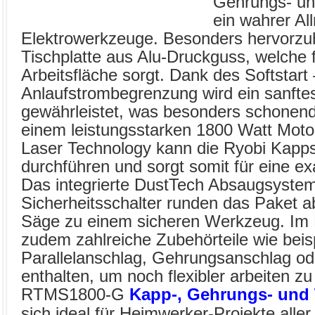
Gehrungs- und
ein wahrer Al
Elektrowerkzeuge. Besonders hervorzuh
Tischplatte aus Alu-Druckguss, welche f
Arbeitsfläche sorgt. Dank des Softstart 
Anlaufstrombegrenzung wird ein sanft
gewährleistet, was besonders schonend 
einem leistungsstarken 1800 Watt Motor
Laser Technology kann die Ryobi Kapps
durchführen und sorgt somit für eine ex
Das integrierte DustTech Absaugsystem
Sicherheitsschalter runden das Paket 
Säge zu einem sicheren Werkzeug. Im 
zudem zahlreiche Zubehörteile wie beis
Parallelanschlag, Gehrungsanschlag od
enthalten, um noch flexibler arbeiten z
RTMS1800-G
Kapp-, Gehrungs- und 
sich ideal für Heimwerker-Projekte aller 