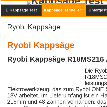
Kappsäge Test
Kappsäge Hersteller
Untergeste
Ryobi Kappsäge
Ryobi Kappsäge
Ryobi Kappsäge R18MS216
Die Ryo
R18MS21
leistung
Elektrowerkzeug, das zum Ryobi ONE 
18V arbeitet. Im Lieferumfang ist ein Ha
216mm und 48 Zähnen vorhanden, das f